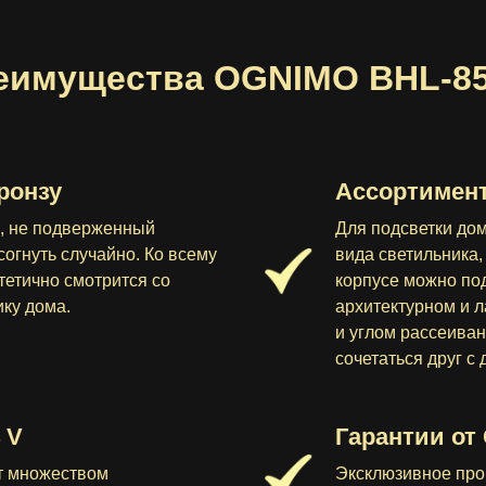
еимущества OGNIMO BHL-85
ронзу
Ассортимент
л, не подверженный
Для подсветки дом
согнуть случайно. Ко всему
вида светильника,
етично смотрится со
корпусе можно по
ику дома.
архитектурном и 
и углом рассеиван
сочетаться друг с 
 V
Гарантии от
т множеством
Эксклюзивное про